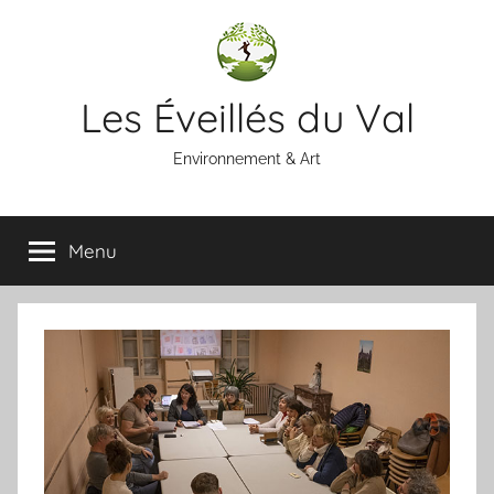
Aller
au
contenu
Les Éveillés du Val
Environnement & Art
Menu