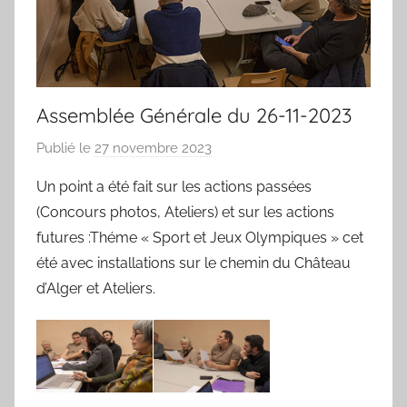
Assemblée Générale du 26-11-2023
Publié le
27 novembre 2023
p
a
Un point a été fait sur les actions passées
r
(Concours photos, Ateliers) et sur les actions
e
futures :Théme « Sport et Jeux Olympiques » cet
v
été avec installations sur le chemin du Château
e
d’Alger et Ateliers.
a