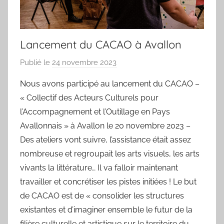
Lancement du CACAO à Avallon
Publié le
24 novembre 2023
p
a
Nous avons participé au lancement du CACAO –
r
« Collectif des Acteurs Culturels pour
e
l’Accompagnement et l’Outillage en Pays
v
Avallonnais » à Avallon le 20 novembre 2023 –
e
Des ateliers vont suivre, l’assistance était assez
a
nombreuse et regroupait les arts visuels, les arts
vivants la littérature… Il va falloir maintenant
travailler et concrétiser les pistes initiées ! Le but
de CACAO est de « consolider les structures
existantes et d’imaginer ensemble le futur de la
filière culturelle et artistique sur le territoire du