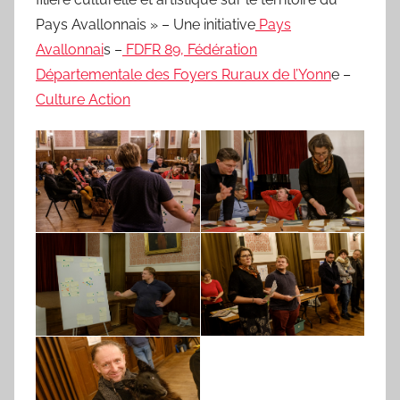
Pays Avallonnais » – Une initiative
Pays
Avallonnai
s –
FDFR 89, Fédération
Départementale des Foyers Ruraux de l’Yonn
e –
Culture Action